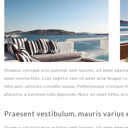
NEW WEBSITE
Vivamus volutpat eros pulvinar velit laoreet, sit amet egesta
amet viverra felis. Cras sagittis sem sit amet urna feugiat 
felis quis, ultricies convallis neque. Pellentesque tristique
pharetra, a euismod nulla dignissim. Nunc sit amet tellus arc
Praesent vestibulum, mauris varius 
Vivamus volutpat eros pulvinar velit laoreet, sit amet egesta