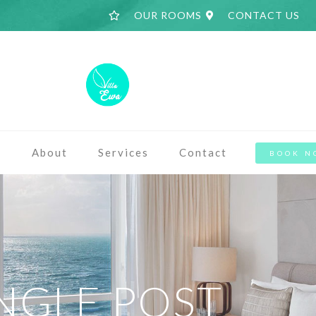
OUR ROOMS
CONTACT US
a
About
Services
Contact
BOOK N
NGLE POST