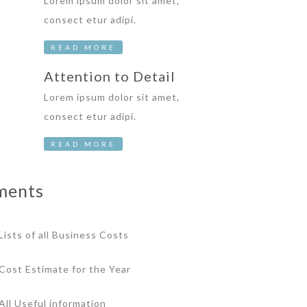
Lorem ipsum dolor sit amet,
consect etur adipi.
READ MORE
Attention to Detail
Lorem ipsum dolor sit amet,
consect etur adipi.
READ MORE
ments
Lists of all Business Costs
Cost Estimate for the Year
All Useful information