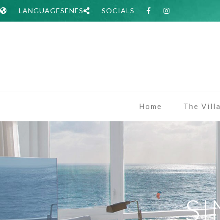
LANGUAGES
EN
ES
SOCIALS
Home
The Vill
SI