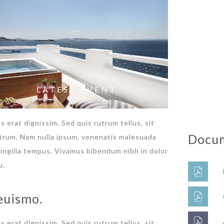
LATEST EVENT
s erat dignissim. Sed quis rutrum tellus, sit
Docu
rutrum. Nam nulla ipsum, venenatis malesuada
 fringilla tempus. Vivamus bibendum nibh in dolor
u.
euismo.
s erat dignissim. Sed quis rutrum tellus, sit