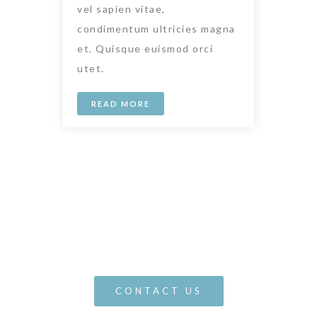
vel sapien vitae,
condimentum ultricies magna
et. Quisque euismod orci
utet.
READ MORE
Contact us we will
be happy to help
you
CONTACT US