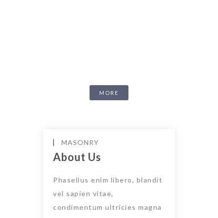
Lorem ipsum dolor sit amet,
consectetur adipiscing elit.
Nunc orci nisl, tempus ut
sem a, scelerisque
MORE
MASONRY
About Us
Phasellus enim libero, blandit
vel sapien vitae,
condimentum ultricies magna